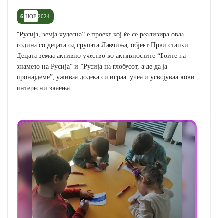
6
НОЕ
2024
“Русија, земја чудесна” е проект кој ќе се реализира оваа
година со децата од групата Лавчиња, објект Први стапки.
Децата земаа активно учество во активностите “Боите на
знамето на Русија“ и ”Русија на глобусот, ајде да ја
пронајдеме”, уживаа додека си играа, учеа и усвојуваа нови
интересни знаења.