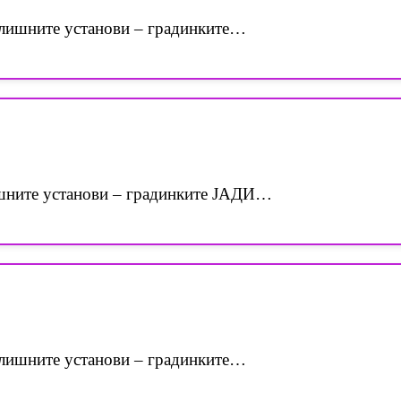
лишните установи – градинките…
шните установи – градинките ЈАДИ…
лишните установи – градинките…