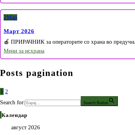
2
Мар
Март 2026
🍎 ПРИРАЧНИК за операторите со храна во предучи
Мени за исхрана
Posts pagination
1
2
Search for:
Search Button
Календар
август 2026