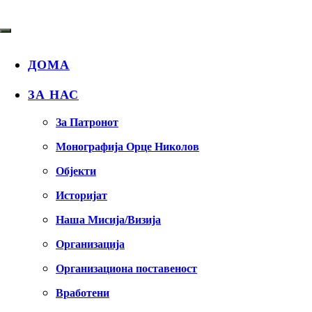
ДОМА
ЗА НАС
За Патронот
Монографија Орце Николов
Објекти
Историјат
Наша Мисија/Визија
Организација
Организациона поставеност
Вработени