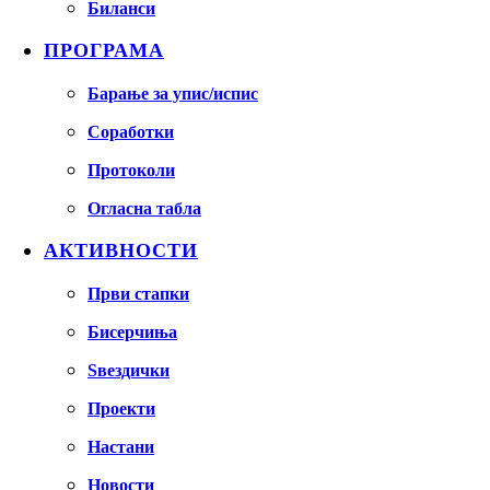
Биланси
ПРОГРАМА
Барање за упис/испис
Соработки
Протоколи
Огласна табла
АКТИВНОСТИ
Први стапки
Бисерчиња
Ѕвездички
Проекти
Настани
Новости