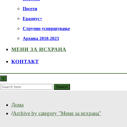
Посети
Еразмус+
Стручно усовршување
Архива 2018-2023
МЕНИ ЗА ИСХРАНА
КОНТАКТ
×
Search
Дома
Archive by category "Мени за исхрана"