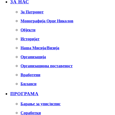
ЗА НАС
За Патронот
Монографија Орце Николов
Објекти
Историјат
Наша Мисија/Визија
Организација
Организациона поставеност
Вработени
Биланси
ПРОГРАМА
Барање за упис/испис
Соработки