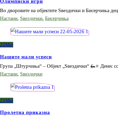
Олимписки игри
Во дворовите на објектите Ѕвездички и Бисерчиња де
Настани
,
Ѕвездички
,
Бисерчиња
22
Мај
Нашите мали успеси
Група „Штурчиња“ – Објект „Ѕвездички“ 🦗⭐ Денес с
Настани
,
Ѕвездички
21
Мај
Пролетна приказна