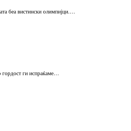
цата беа вистински олимпијци.…
о гордост ги испраќаме…