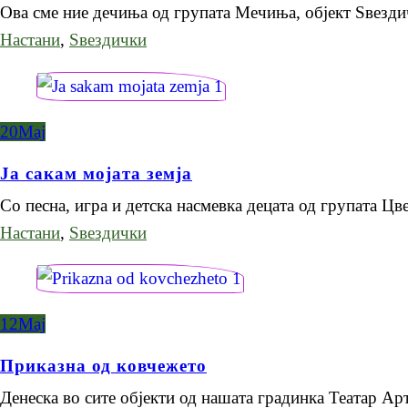
Ова сме ние дечиња од групата Мечиња, објект Ѕвезд
Настани
,
Ѕвездички
20
Мај
Ја сакам мојата земја
Со песна, игра и детска насмевка децата од групата 
Настани
,
Ѕвездички
12
Мај
Приказна од ковчежето
Денеска во сите објекти од нашата градинка Театар А