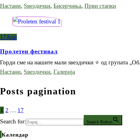
Настани
,
Ѕвездички
,
Бисерчиња
,
Први стапки
17
Апр
Пролетен фестивал
Горди сме на нашите мали ѕвездички ⭐ од групата „
Настани
,
Ѕвездички
,
Галерија
Posts pagination
1
2
…
17
Search for:
Search Button
Календар