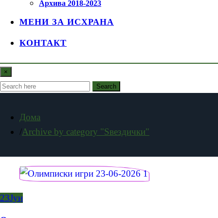
Архива 2018-2023
МЕНИ ЗА ИСХРАНА
КОНТАКТ
×
Search
Дома
Archive by category "Ѕвездички"
23
Јун