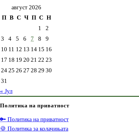
август 2026
П
В
С
Ч
П
С
Н
1
2
3
4
5
6
7
8
9
10
11
12
13
14
15
16
17
18
19
20
21
22
23
24
25
26
27
28
29
30
31
« Јул
Политика на приватност
🔑 Политика на приватност
🍪 Политика за колачињата