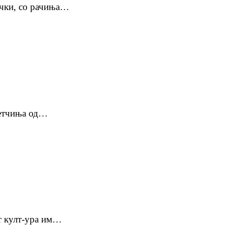
ички, со рачиња…
Цветчиња од…
рт култ-ура им…