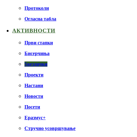
Протоколи
Огласна табла
АКТИВНОСТИ
Први стапки
Бисерчиња
Ѕвездички
Проекти
Настани
Новости
Посети
Еразмус+
Стручно усовршување