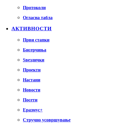
Протоколи
Огласна табла
АКТИВНОСТИ
Први стапки
Бисерчиња
Ѕвездички
Проекти
Настани
Новости
Посети
Еразмус+
Стручно усовршување