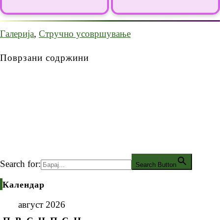
Галерија
,
Стручно усовршување
Поврзани содржини
Search for:
Search Button
Календар
август 2026