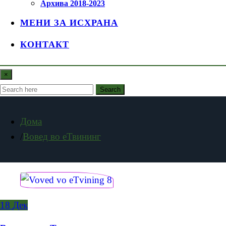
Архива 2018-2023
МЕНИ ЗА ИСХРАНА
КОНТАКТ
×
Search
Дома
Вовед во еТвининг
18
Дек