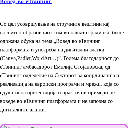
Вовед во еТвининг
Со цел усовршување на стручните вештини кај
воспитно образовниот тим во нашата градинка, беше
одржана обука на тема „Вовед во еТвининг
платформата и употреба на дигитални алатки
(Canva,Padlet,WordArt…)“. Голема благодарност до
еТвининг амбасадорот Емилија Стојановска, од
еТвининг одделение на Секторот за координација и
реализација на европски програми и мрежи, која со
едукативна презентација и практични примери не
воведе во еТвининг платформата и не запозна со
дигиталните алатки.