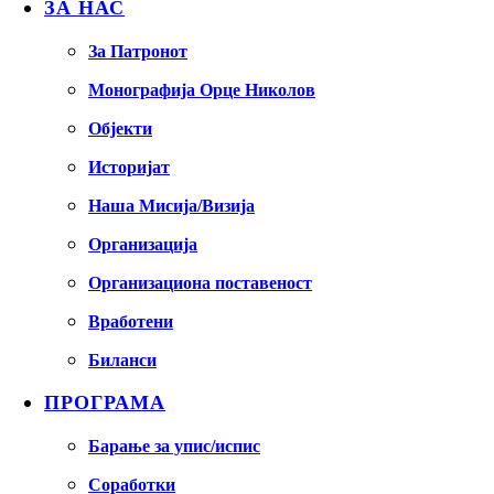
ЗА НАС
За Патронот
Монографија Орце Николов
Објекти
Историјат
Наша Мисија/Визија
Организација
Организациона поставеност
Вработени
Биланси
ПРОГРАМА
Барање за упис/испис
Соработки