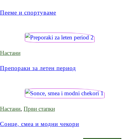
Пееме и спортуваме
Настани
Препораки за летен период
Настани
,
Први стапки
Сонце, смеа и модни чекори