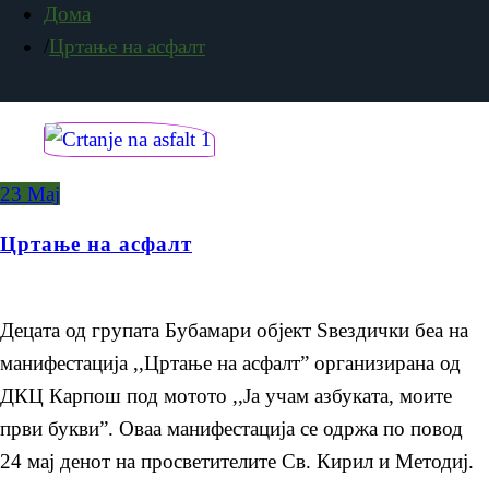
СОРАБОТКИ
Дома
Цртање на асфалт
ПРОТОКОЛИ
ОГЛАСНА ТАБЛА
АКТИВНОСТИ
ПРВИ СТАПКИ
23
Мај
БИСЕРЧИЊА
Цртање на асфалт
ЅВЕЗДИЧКИ
ПРОЕКТИ
Децата од групата Бубамари објект Ѕвездички беа на
НАСТАНИ
манифестација ,,Цртање на асфалт” организирана од
НОВОСТИ
ДКЦ Карпош под мотото ,,Ја учам азбуката, моите
ПОСЕТИ
први букви”. Оваа манифестација се одржа по повод
ЕРАЗМУС+
24 мај денот на просветителите Св. Кирил и Методиј.