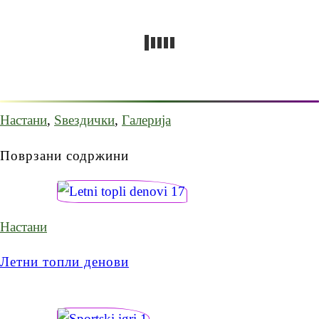
СТРУЧНО УСОВРШУВАЊЕ
АРХИВА 2018-2023
МЕНИ ЗА ИСХРАНА
КОНТАКТ
Настани
,
Ѕвездички
,
Галерија
Поврзани содржини
Настани
Летни топли денови