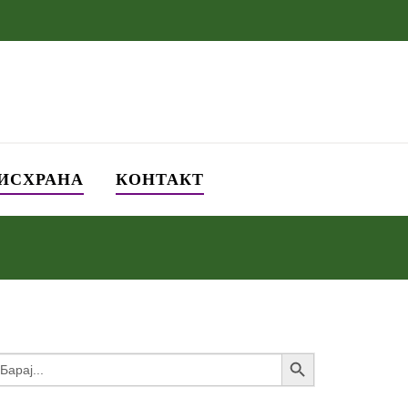
 ИСХРАНА
КОНТАКТ
Search Button
earch
or: