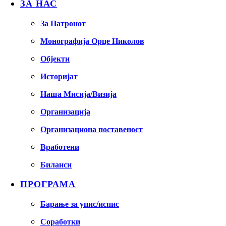
ЗА НАС
За Патронот
Монографија Орце Николов
Објекти
Историјат
Наша Мисија/Визија
Организација
Организациона поставеност
Вработени
Биланси
ПРОГРАМА
Барање за упис/испис
Соработки