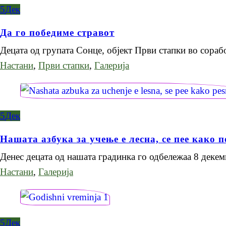
5
Дек
Да го победиме стравот
Децата од групата Сонце, објект Први стапки во сора
Настани
,
Први стапки
,
Галерија
5
Дек
Нашата азбука за учење е лесна, се пее како п
Денес децата од нашата градинка го одбележаа 8 дек
Настани
,
Галерија
5
Дек