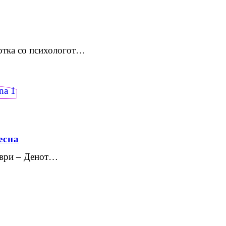
ботка со психологот…
есна
ември – Денот…