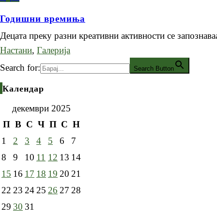
Годишни времиња
Децата преку разни креативни активности се запозна
Настани
,
Галерија
Search for:
Search Button
Календар
декември 2025
П
В
С
Ч
П
С
Н
1
2
3
4
5
6
7
8
9
10
11
12
13
14
15
16
17
18
19
20
21
22
23
24
25
26
27
28
29
30
31