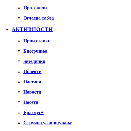
Протоколи
Огласна табла
АКТИВНОСТИ
Први стапки
Бисерчиња
Ѕвездички
Проекти
Настани
Новости
Посети
Еразмус+
Стручно усовршување