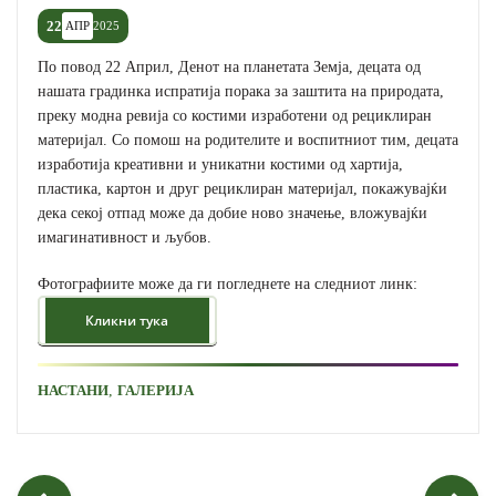
22
АПР
2025
По повод 22 Април, Денот на планетата Земја, децата од
нашата градинка испратија порака за заштита на природата,
преку модна ревија со костими изработени од рециклиран
материјал. Со помош на родителите и воспитниот тим, децата
изработија креативни и уникатни костими од хартија,
пластика, картон и друг рециклиран материјал, покажувајќи
дека секој отпад може да добие ново значење, вложувајќи
имагинативност и љубов.
Фотографиите може да ги погледнете на следниот линк:
,
НАСТАНИ
ГАЛЕРИЈА