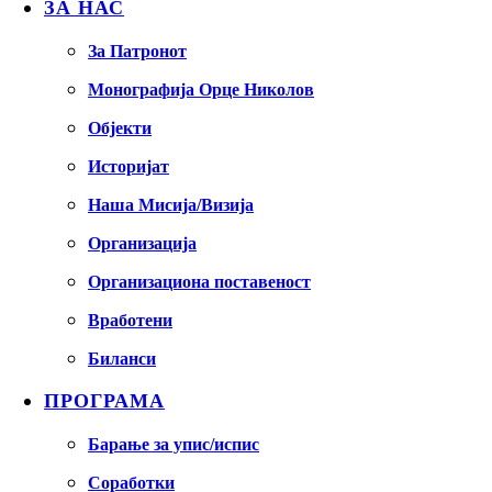
ЗА НАС
За Патронот
Монографија Орце Николов
Објекти
Историјат
Наша Мисија/Визија
Организација
Организациона поставеност
Вработени
Биланси
ПРОГРАМА
Барање за упис/испис
Соработки