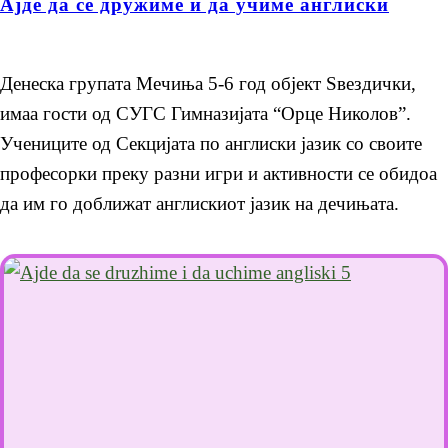
Ајде да се дружиме и да учиме англиски
Денеска групата Мечиња 5-6 год објект Ѕвездички,
имаа гости од СУГС Гимназијата “Орце Николов”.
Учениците од Секцијата по англиски јазик со своите
професорки преку разни игри и активности се обидоа
да им го доближат англискиот јазик на дечињата.