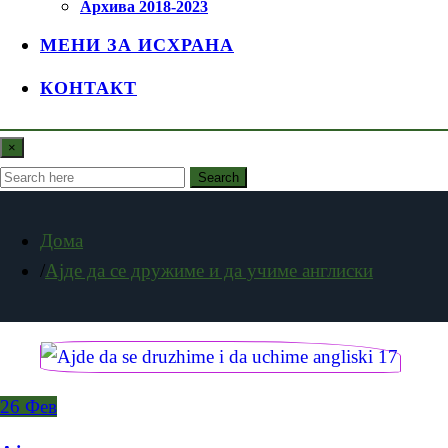
Архива 2018-2023
МЕНИ ЗА ИСХРАНА
КОНТАКТ
×
Search
Дома
Ајде да се дружиме и да учиме англиски
26
Фев