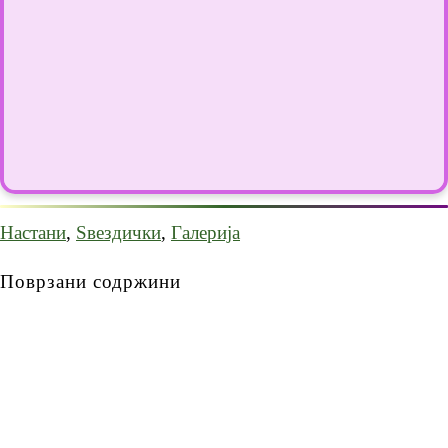
Настани
,
Ѕвездички
,
Галерија
Поврзани содржини