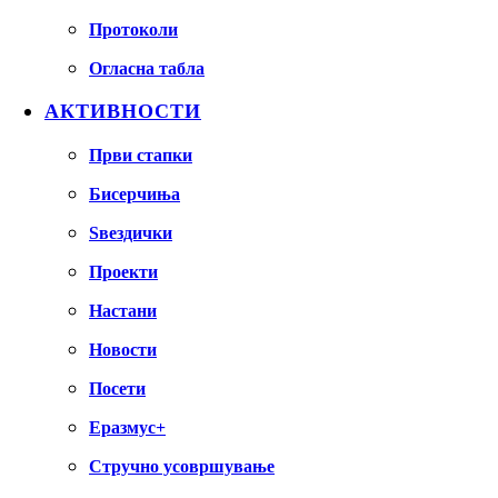
Протоколи
Огласна табла
АКТИВНОСТИ
Први стапки
Бисерчиња
Ѕвездички
Проекти
Настани
Новости
Посети
Еразмус+
Стручно усовршување