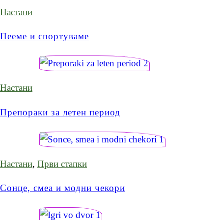
Настани
Пееме и спортуваме
Настани
Препораки за летен период
Настани
,
Први стапки
Сонце, смеа и модни чекори