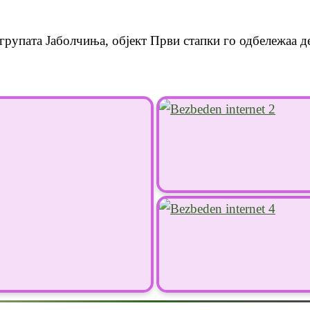
групата Јаболчиња, објект Први стапки го одбележаа де