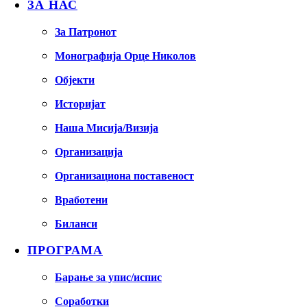
ЗА НАС
За Патронот
Монографија Орце Николов
Објекти
Историјат
Наша Мисија/Визија
Организација
Организациона поставеност
Вработени
Биланси
ПРОГРАМА
Барање за упис/испис
Соработки