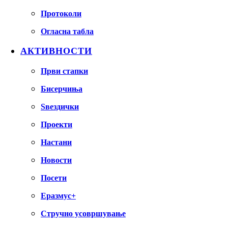
Протоколи
Огласна табла
АКТИВНОСТИ
Први стапки
Бисерчиња
Ѕвездички
Проекти
Настани
Новости
Посети
Еразмус+
Стручно усовршување