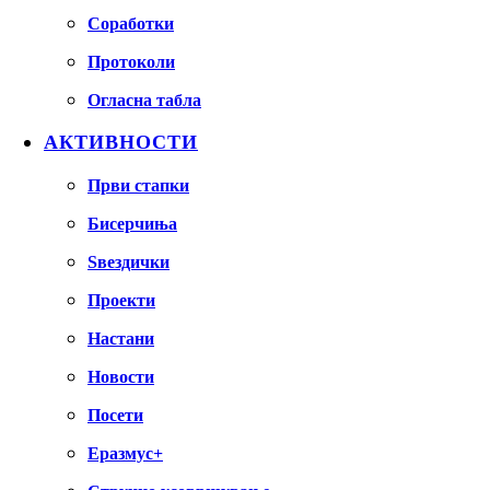
Соработки
Протоколи
Огласна табла
АКТИВНОСТИ
Први стапки
Бисерчиња
Ѕвездички
Проекти
Настани
Новости
Посети
Еразмус+