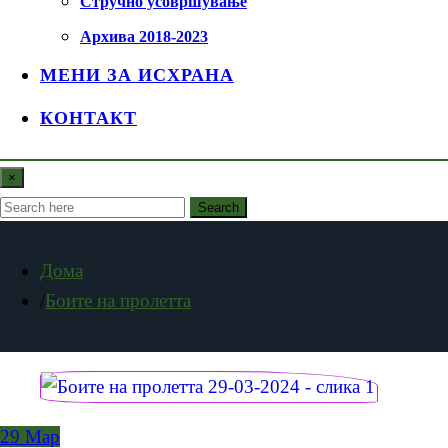
Стручно усовршување
Архива 2018-2023
МЕНИ ЗА ИСХРАНА
КОНТАКТ
×
Search
Дома
Боите на пролетта
29
Мар