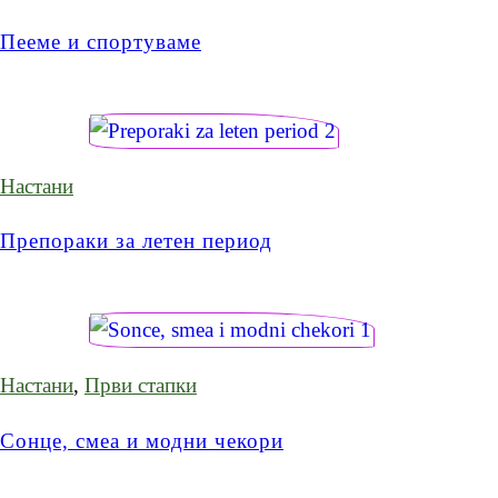
Пееме и спортуваме
Настани
Препораки за летен период
Настани
,
Први стапки
Сонце, смеа и модни чекори