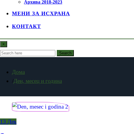
Архива 2018-2023
МЕНИ ЗА ИСХРАНА
КОНТАКТ
×
Search
Дома
Ден, месец и година
13
Дек