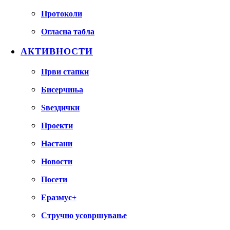
Протоколи
Огласна табла
АКТИВНОСТИ
Први стапки
Бисерчиња
Ѕвездички
Проекти
Настани
Новости
Посети
Еразмус+
Стручно усовршување