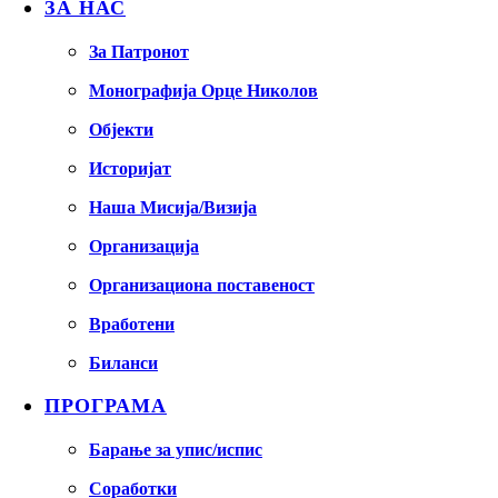
ЗА НАС
За Патронот
Монографија Орце Николов
Објекти
Историјат
Наша Мисија/Визија
Организација
Организациона поставеност
Вработени
Биланси
ПРОГРАМА
Барање за упис/испис
Соработки