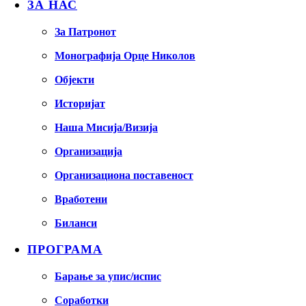
ЗА НАС
За Патронот
Монографија Орце Николов
Објекти
Историјат
Наша Мисија/Визија
Организација
Организациона поставеност
Вработени
Биланси
ПРОГРАМА
Барање за упис/испис
Соработки