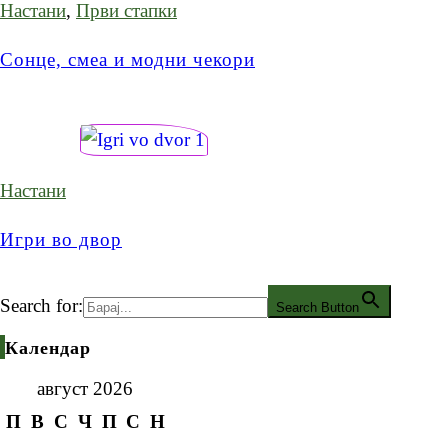
Настани
,
Први стапки
Сонце, смеа и модни чекори
Настани
Игри во двор
Search for:
Search Button
Календар
август 2026
П
В
С
Ч
П
С
Н