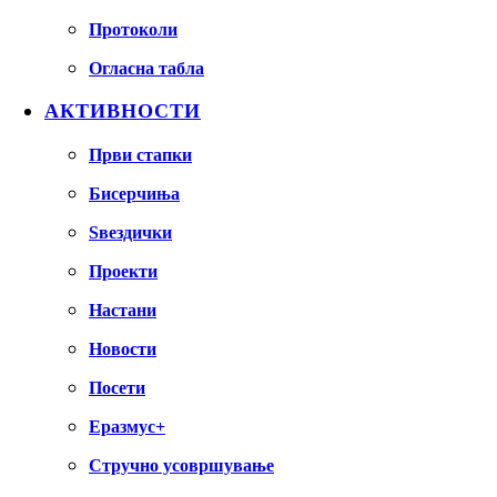
Протоколи
Огласна табла
АКТИВНОСТИ
Први стапки
Бисерчиња
Ѕвездички
Проекти
Настани
Новости
Посети
Еразмус+
Стручно усовршување