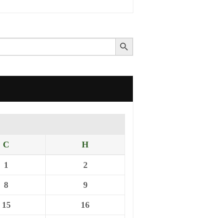
Search Button
С
Н
1
2
8
9
15
16