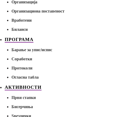
Организација
Организациона поставеност
Вработени
Биланси
ПРОГРАМА
Барање за упис/испис
Соработки
Протоколи
Огласна табла
АКТИВНОСТИ
Први стапки
Бисерчиња
Ѕвездички