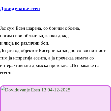
Довидување есен
Јас сум Есен шарена, со боички обоена,
носам сиви облачиња, капки дожд
и лисја во различни бои.
Децата од објектот Бисерчиња заедно со воспитниот
тим ја испратија есента, а ја пречекаа зимата со
интерактивната драмска претстава „Испраќање на
есента“.