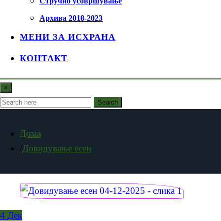
Стручно усовршување
Архива 2018-2023
МЕНИ ЗА ИСХРАНА
КОНТАКТ
×
Search
Дома
Довидување есен
4
Дек