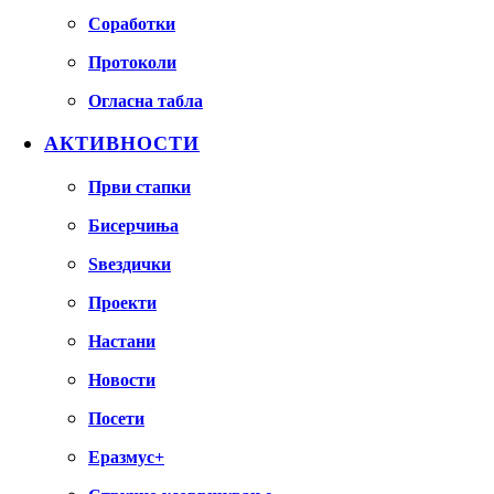
Соработки
Протоколи
Огласна табла
АКТИВНОСТИ
Први стапки
Бисерчиња
Ѕвездички
Проекти
Настани
Новости
Посети
Еразмус+