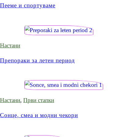
Пееме и спортуваме
Настани
Препораки за летен период
Настани
,
Први стапки
Сонце, смеа и модни чекори