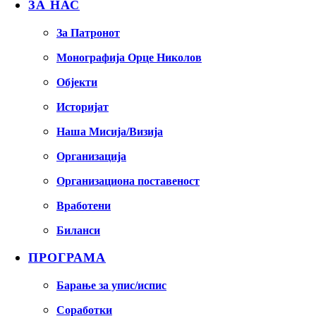
ЗА НАС
За Патронот
Монографија Орце Николов
Објекти
Историјат
Наша Мисија/Визија
Организација
Организациона поставеност
Вработени
Биланси
ПРОГРАМА
Барање за упис/испис
Соработки