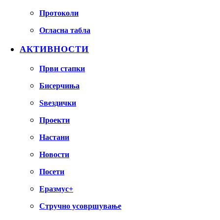
Протоколи
Огласна табла
АКТИВНОСТИ
Први стапки
Бисерчиња
Ѕвездички
Проекти
Настани
Новости
Посети
Еразмус+
Стручно усовршување