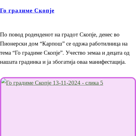
Го градиме Скопје
По повод роденденот на градот Скопје, денес во
Пионерски дом “Карпош” се одржа работилница на
тема “Го градиме Скопје”. Учество земаа и децата од
нашата градинка и ја збогатија оваа манифестација.