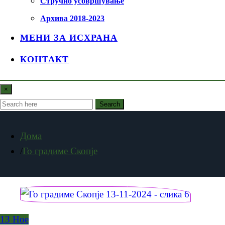
Стручно усовршување
Архива 2018-2023
МЕНИ ЗА ИСХРАНА
КОНТАКТ
×
Search
Дома
Го градиме Скопје
13
Ное