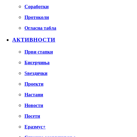
Соработки
Протоколи
Огласна табла
АКТИВНОСТИ
Први стапки
Бисерчиња
Ѕвездички
Проекти
Настани
Новости
Посети
Еразмус+