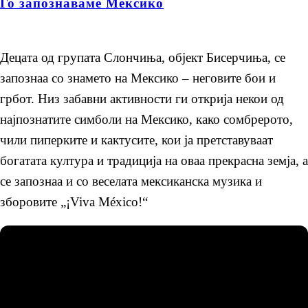
Го запознаваме Мексико
Децата од групата Слончиња, објект Бисерчиња, се
запознаа со знамето на Мексико – неговите бои и
грбот. Низ забавни активности ги открија некои од
најпознатите симболи на Мексико, како сомбрерото,
чили пиперките и кактусите, кои ја претставуваат
богатата култура и традиција на оваа прекрасна земја, а
се запознаа и со веселата мексиканска музика и
зборовите „¡Viva México!“