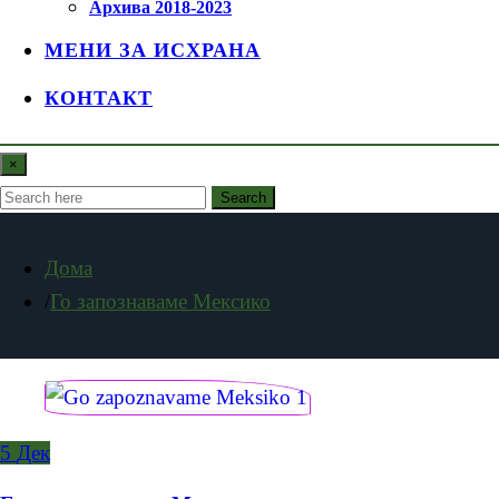
Архива 2018-2023
МЕНИ ЗА ИСХРАНА
КОНТАКТ
×
Search
Дома
Го запознаваме Мексико
5
Дек