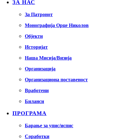
ЗА НАС
За Патронот
Монографија Орце Николов
Објекти
Историјат
Наша Мисија/Визија
Организација
Организациона поставеност
Вработени
Биланси
ПРОГРАМА
Барање за упис/испис
Соработки