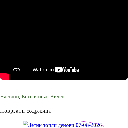
Настани
,
Бисерчиња
,
Видео
Поврзани содржини