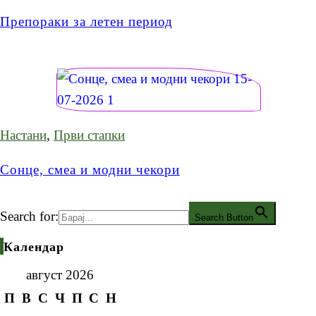
Препораки за летен период
Настани
,
Први стапки
Сонце, смеа и модни чекори
Search for:
Search Button
Календар
август 2026
П
В
С
Ч
П
С
Н