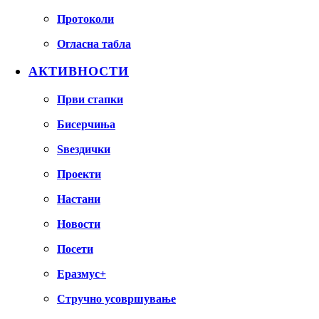
Протоколи
Огласна табла
АКТИВНОСТИ
Први стапки
Бисерчиња
Ѕвездички
Проекти
Настани
Новости
Посети
Еразмус+
Стручно усовршување