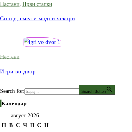
Настани
,
Први стапки
Сонце, смеа и модни чекори
Настани
Игри во двор
Search for:
Search Button
Календар
август 2026
П
В
С
Ч
П
С
Н