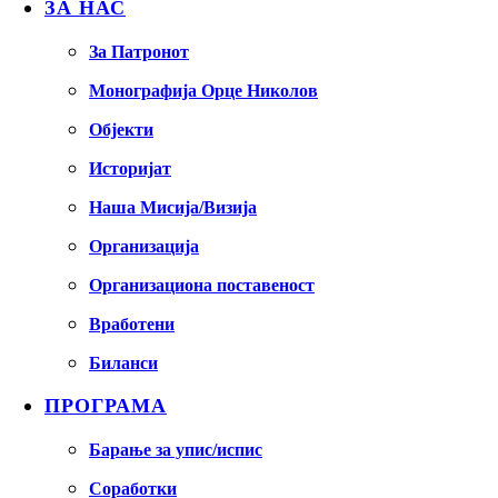
ЗА НАС
За Патронот
Монографија Орце Николов
Објекти
Историјат
Наша Мисија/Визија
Организација
Организациона поставеност
Вработени
Биланси
ПРОГРАМА
Барање за упис/испис
Соработки