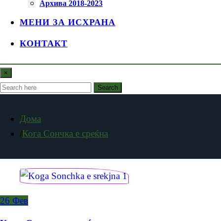
Архива 2018-2023
МЕНИ ЗА ИСХРАНА
КОНТАКТ
×
Search
Дома
Кога Сончка е среќна
26
Фев