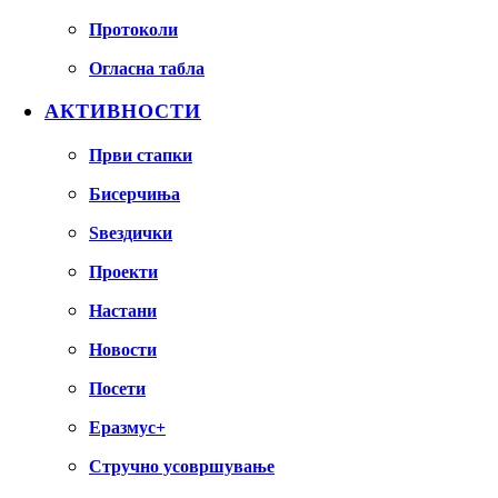
Протоколи
Огласна табла
АКТИВНОСТИ
Први стапки
Бисерчиња
Ѕвездички
Проекти
Настани
Новости
Посети
Еразмус+
Стручно усовршување