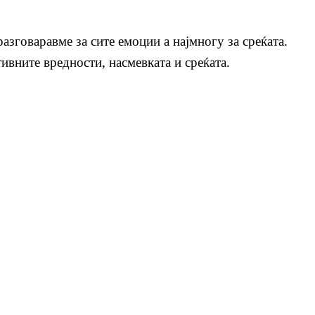
азговаравме за сите емоции а најмногу за среќата.
ивните вредности, насмевката и среќата.