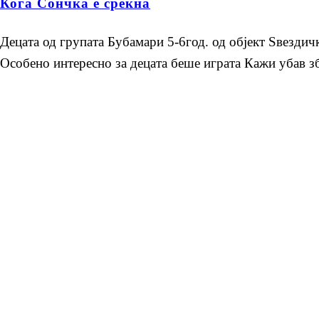
Кога Сончка е среќна
Децата од групата Бубамари 5-6год. од објект Ѕвездич
Особено интересно за децата беше играта Кажи убав збо