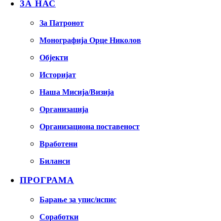
ЗА НАС
За Патронот
Монографија Орце Николов
Објекти
Историјат
Наша Мисија/Визија
Организација
Организациона поставеност
Вработени
Биланси
ПРОГРАМА
Барање за упис/испис
Соработки