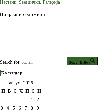
Настани
,
Ѕвездички
,
Галерија
Поврзани содржини
Search for:
Search Button
Календар
август 2026
П
В
С
Ч
П
С
Н
1
2
3
4
5
6
7
8
9