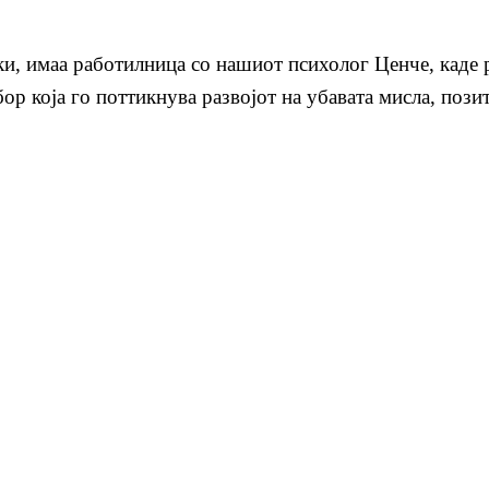
ки, имаа работилница со нашиот психолог Ценче, каде р
р која го поттикнува развојот на убавата мисла, позит