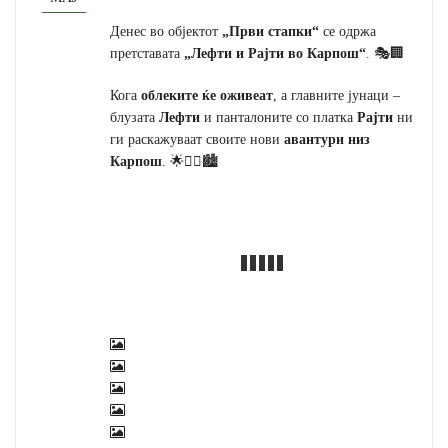
Денес во објектот
„Први стапки“
се одржа
претставата
„Лефти и Рајти во Карпош“
. 🎭🏢
Кога
облеките ќе оживеат
, а главните јунаци –
блузата
Лефти
и панталоните со платка
Рајти
ни
ги раскажуваат своите нови
авантури низ
Карпош
. 🌟🚶‍♂️🏙️