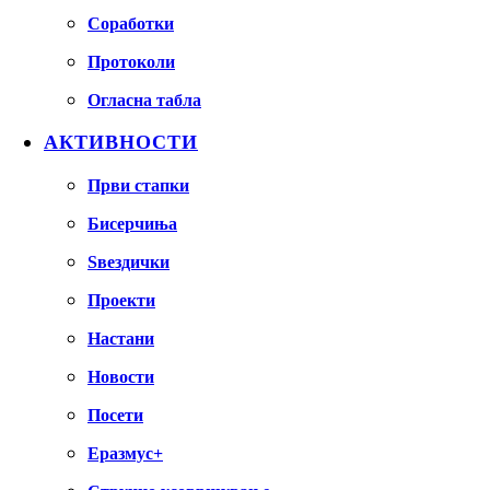
Соработки
Протоколи
Огласна табла
АКТИВНОСТИ
Први стапки
Бисерчиња
Ѕвездички
Проекти
Настани
Новости
Посети
Еразмус+