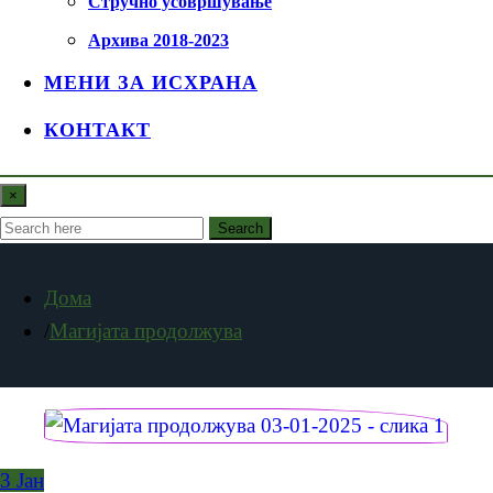
Стручно усовршување
Архива 2018-2023
МЕНИ ЗА ИСХРАНА
КОНТАКТ
×
Search
Дома
Магијата продолжува
3
Јан