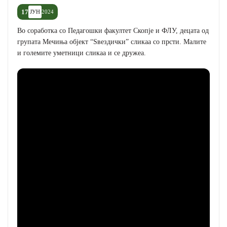
17
ЈУН
2024
Во соработка со Педагошки факултет Скопје и ФЛУ, децата од
групата Мечиња објект “Ѕвездички” сликаа со прсти. Малите
и големите уметници сликаа и се дружеа.