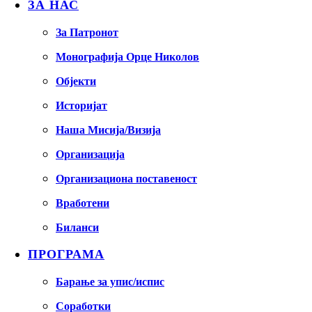
ЗА НАС
За Патронот
Монографија Орце Николов
Објекти
Историјат
Наша Мисија/Визија
Организација
Организациона поставеност
Вработени
Биланси
ПРОГРАМА
Барање за упис/испис
Соработки