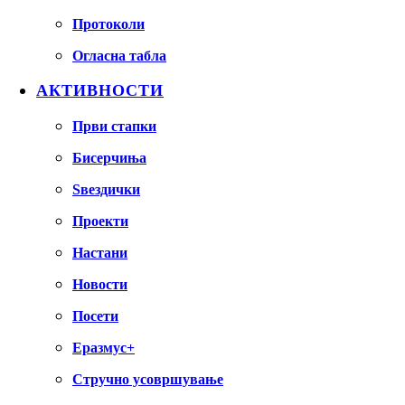
Протоколи
Огласна табла
АКТИВНОСТИ
Први стапки
Бисерчиња
Ѕвездички
Проекти
Настани
Новости
Посети
Еразмус+
Стручно усовршување