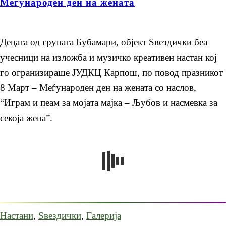
Меѓународен ден на жената
Децата од групата Бубамари, објект Ѕвездички беа
учесници на изложба и музичко креативен настан кој
го огранизираше ЈУДКЦ Карпош, по повод празникот
8 Март – Меѓународен ден на жената со наслов,
“Играм и пеам за мојата мајка – Љубов и насмевка за
секоја жена”.
Настани
,
Ѕвездички
,
Галерија