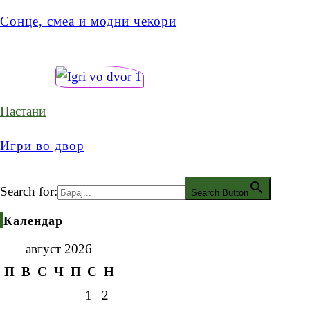
Сонце, смеа и модни чекори
Настани
Игри во двор
Search for:
Search Button
Календар
август 2026
П
В
С
Ч
П
С
Н
1
2