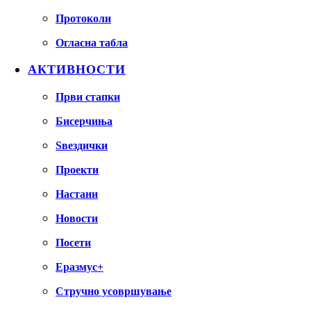
Протоколи
Огласна табла
АКТИВНОСТИ
Први стапки
Бисерчиња
Ѕвездички
Проекти
Настани
Новости
Посети
Еразмус+
Стручно усовршување