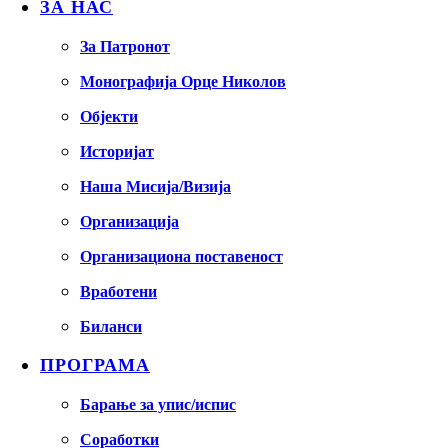
ЗА НАС
За Патронот
Монографија Орце Николов
Објекти
Историјат
Наша Мисија/Визија
Организација
Организациона поставеност
Вработени
Биланси
ПРОГРАМА
Барање за упис/испис
Соработки