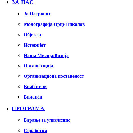
ЗА НАС
За Патронот
Монографија Орце Николов
Објекти
Историјат
Наша Мисија/Визија
Организација
Организациона поставеност
Вработени
Биланси
ПРОГРАМА
Барање за упис/испис
Соработки