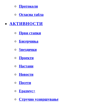
Протоколи
Огласна табла
АКТИВНОСТИ
Први стапки
Бисерчиња
Ѕвездички
Проекти
Настани
Новости
Посети
Еразмус+
Стручно усовршување