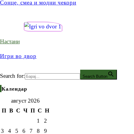
Сонце, смеа и модни чекори
Настани
Игри во двор
Search for:
Search Button
Календар
август 2026
П
В
С
Ч
П
С
Н
1
2
3
4
5
6
7
8
9