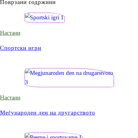
Поврзани содржини
Настани
Спортски игри
Настани
Меѓународен ден на другарството