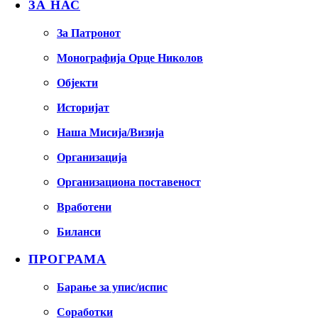
ЗА НАС
За Патронот
Монографија Орце Николов
Објекти
Историјат
Наша Мисија/Визија
Организација
Организациона поставеност
Вработени
Биланси
ПРОГРАМА
Барање за упис/испис
Соработки