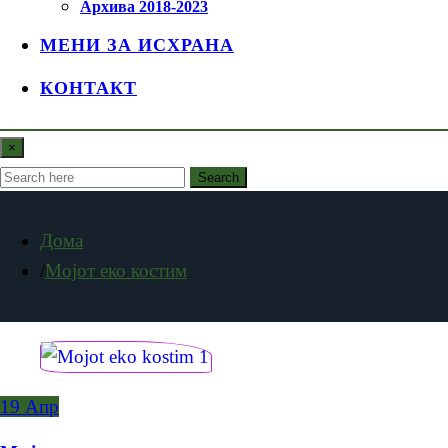
Архива 2018-2023
МЕНИ ЗА ИСХРАНА
КОНТАКТ
×
Search
Дома
Мојот еко костим
19
Апр