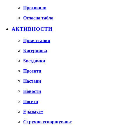
Протоколи
Огласна табла
АКТИВНОСТИ
Први стапки
Бисерчиња
Ѕвездички
Проекти
Настани
Новости
Посети
Еразмус+
Стручно усовршување