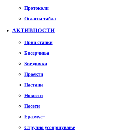
Протоколи
Огласна табла
АКТИВНОСТИ
Први стапки
Бисерчиња
Ѕвездички
Проекти
Настани
Новости
Посети
Еразмус+
Стручно усовршување