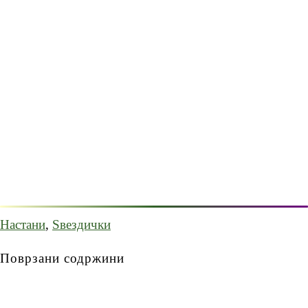
Настани
,
Ѕвездички
Поврзани содржини