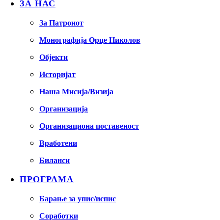
ЗА НАС
За Патронот
Монографија Орце Николов
Објекти
Историјат
Наша Мисија/Визија
Организација
Организациона поставеност
Вработени
Биланси
ПРОГРАМА
Барање за упис/испис
Соработки