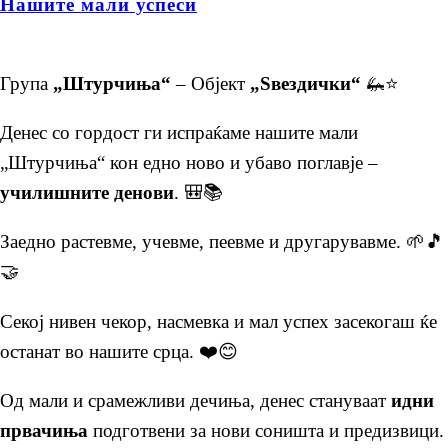
Нашите мали успеси
Група
„Штурчиња“
– Објект
„Ѕвездички“
🦗⭐
Денес со гордост ги испраќаме нашите мали
„Штурчиња“ кон едно ново и убаво поглавје –
училишните денови
. 🎒📚
Заедно растевме, учевме, пеевме и другарувавме. 🌱🎵
🤝
Секој нивен чекор, насмевка и мал успех засекогаш ќе
останат во нашите срца. ❤️😊
Од мали и срамежливи дечиња, денес стануваат
идни
првачиња
подготвени за нови соништа и предизвици.