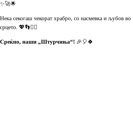
✨🚀🌟
Нека секогаш чекорат храбро, со насмевка и љубов во
срцето. 💖👣🏃‍♂️
Среќно, наши „Штурчиња“!
🎉🎈🍀