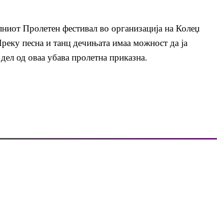
лниот Пролетен фестивал во организација на Колеџ
Преку песна и танц дечињата имаа можност да ја
 дел од оваа убава пролетна приказна.