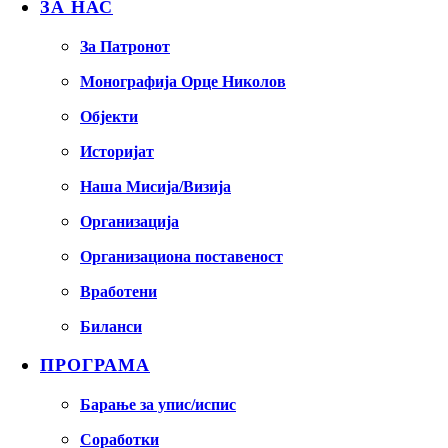
ЗА НАС
За Патронот
Монографија Орце Николов
Објекти
Историјат
Наша Мисија/Визија
Организација
Организациона поставеност
Вработени
Биланси
ПРОГРАМА
Барање за упис/испис
Соработки