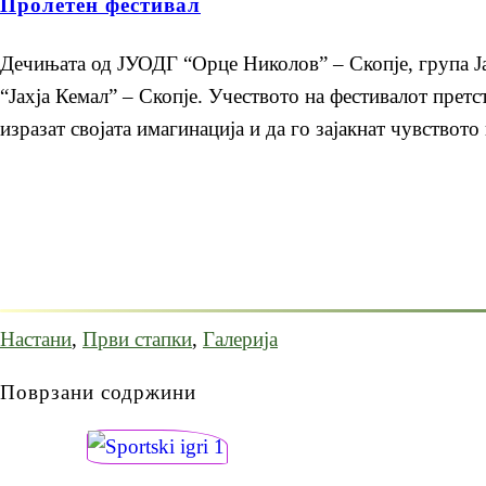
Пролетен фестивал
Дечињата од ЈУОДГ “Орце Николов” – Скопје, група Ја
“Јахја Кемал” – Скопје. Учеството на фестивалот прет
изразат својата имагинација и да го зајакнат чувствот
Настани
,
Први стапки
,
Галерија
Поврзани содржини