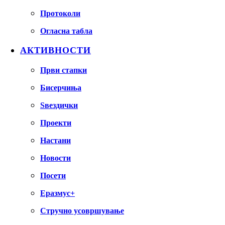
Протоколи
Огласна табла
АКТИВНОСТИ
Први стапки
Бисерчиња
Ѕвездички
Проекти
Настани
Новости
Посети
Еразмус+
Стручно усовршување