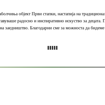
болчиња објект Први стапки, настапија на традициона
ставуваше радосно и инспиративно искуство за децата. 
о на заедништво. Благодарни сме за можноста да бидеме