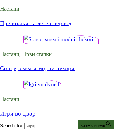
Настани
Препораки за летен период
Настани
,
Први стапки
Сонце, смеа и модни чекори
Настани
Игри во двор
Search for:
Search Button