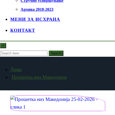
Стручно усовршување
Архива 2018-2023
МЕНИ ЗА ИСХРАНА
КОНТАКТ
×
Search
Дома
Прошетка низ Македонија