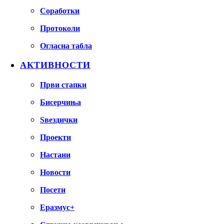
Соработки
Протоколи
Огласна табла
АКТИВНОСТИ
Први стапки
Бисерчиња
Ѕвездички
Проекти
Настани
Новости
Посети
Еразмус+