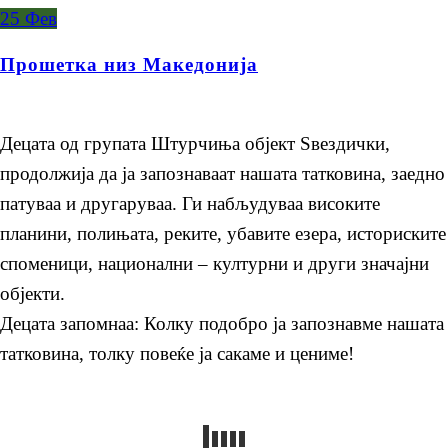
25
Фев
Прошетка низ Македонија
Децата од групата Штурчиња објект Ѕвездички,
продолжија да ја запознаваат нашата татковина, заедно
патуваа и другаруваа. Ги набљудуваа високите
планини, полињата, реките, убавите езера, историските
споменици, национални – културни и други значајни
објекти.
Децата запомнаа: Колку подобро ја запознавме нашата
татковина, толку повеќе ја сакаме и цениме!