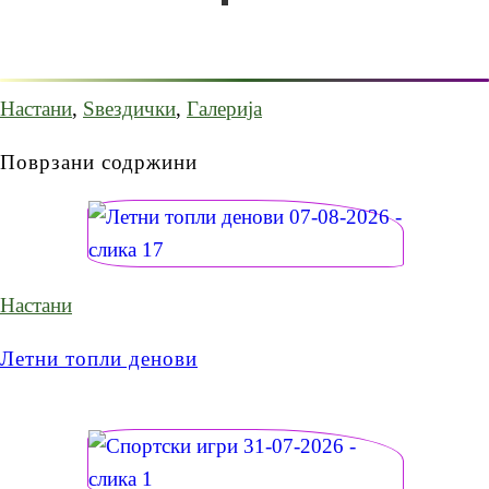
Настани
,
Ѕвездички
,
Галерија
Поврзани содржини
Настани
Летни топли денови