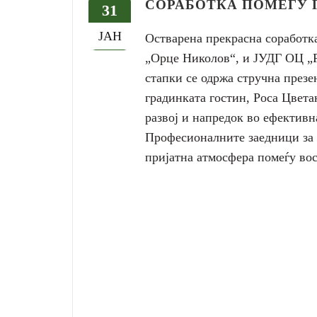
СОРАБОТКА ПОМЕЃУ 
31
ЈАН
Остварена прекрасна соработк
„Орце Николов“, и ЈУДГ ОЦ „Р
стапки се одржа стручна презе
градинката гостин, Роса Цвета
развој и напредок во ефективн
Професионалните заедници за 
пријатна атмосфера помеѓу во