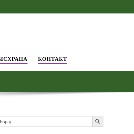
 ИСХРАНА
КОНТАКТ
Search Button
earch
or: