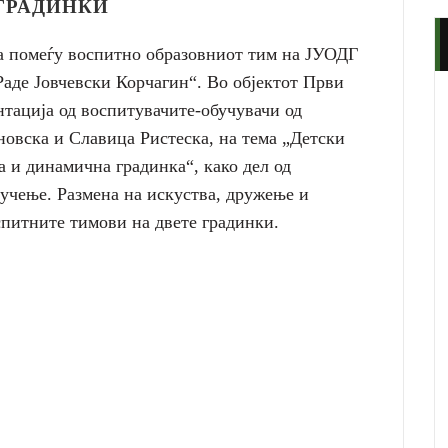
ГРАДИНКИ
а помеѓу воспитно образовниот тим на ЈУОДГ
аде Јовчевски Корчагин“. Во објектот Први
нтација од воспитувачите-обучувачи од
новска и Славица Ристеска, на тема „Детски
а и динамична градинка“, како дел од
учење. Размена на искуства, дружење и
спитните тимови на двете градинки.