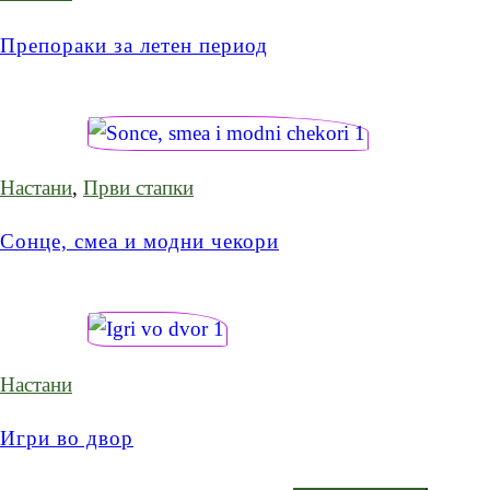
Препораки за летен период
Настани
,
Први стапки
Сонце, смеа и модни чекори
Настани
Игри во двор