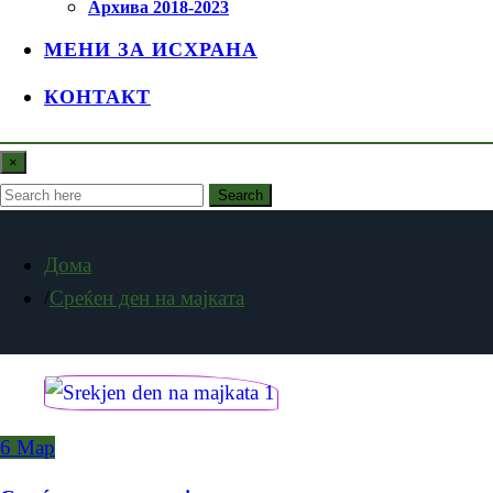
Архива 2018-2023
МЕНИ ЗА ИСХРАНА
КОНТАКТ
×
Search
Дома
Среќен ден на мајката
6
Мар