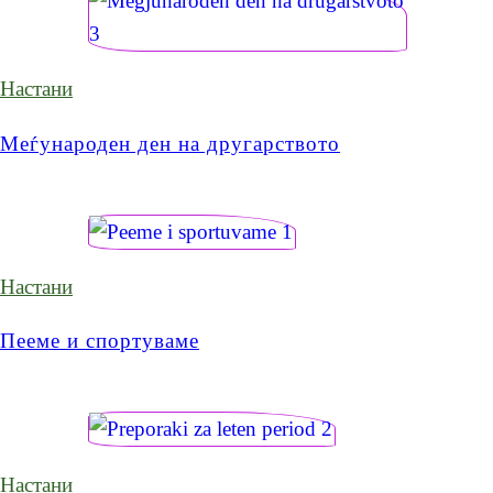
Настани
Меѓународен ден на другарството
Настани
Пееме и спортуваме
Настани