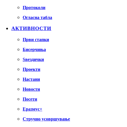
Протоколи
Огласна табла
АКТИВНОСТИ
Први стапки
Бисерчиња
Ѕвездички
Проекти
Настани
Новости
Посети
Еразмус+
Стручно усовршување