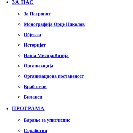
ЗА НАС
За Патронот
Монографија Орце Николов
Објекти
Историјат
Наша Мисија/Визија
Организација
Организациона поставеност
Вработени
Биланси
ПРОГРАМА
Барање за упис/испис
Соработки