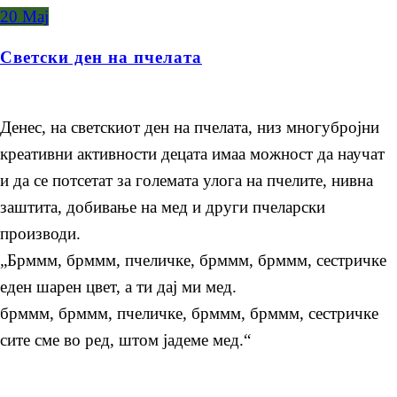
20
Мај
Светски ден на пчелата
Денес, на светскиот ден на пчелата, низ многубројни
креативни активности децата имаа можност да научат
и да се потсетат за големата улога на пчелите, нивна
заштита, добивање на мед и други пчеларски
производи.
„Брммм, брммм, пчеличке, брммм, брммм, сестричке
еден шарен цвет, а ти дај ми мед.
брммм, брммм, пчеличке, брммм, брммм, сестричке
сите сме во ред, штом јадеме мед.“