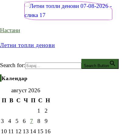
Настани
Летни топли денови
Search for:
Search Button
Календар
август 2026
П
В
С
Ч
П
С
Н
1
2
3
4
5
6
7
8
9
10
11
12
13
14
15
16