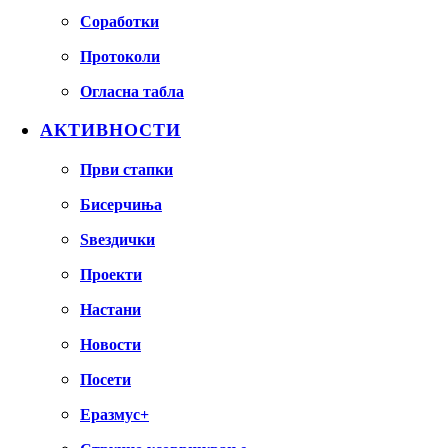
Соработки
Протоколи
Огласна табла
АКТИВНОСТИ
Први стапки
Бисерчиња
Ѕвездички
Проекти
Настани
Новости
Посети
Еразмус+