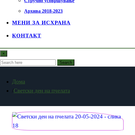
Стручно усовршување
Архива 2018-2023
МЕНИ ЗА ИСХРАНА
КОНТАКТ
×
Search
Дома
Светски ден на пчелата