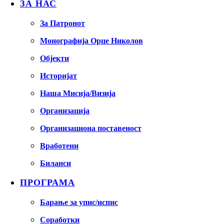
ЗА НАС
За Патронот
Монографија Орце Николов
Објекти
Историјат
Наша Мисија/Визија
Организација
Организациона поставеност
Вработени
Биланси
ПРОГРАМА
Барање за упис/испис
Соработки