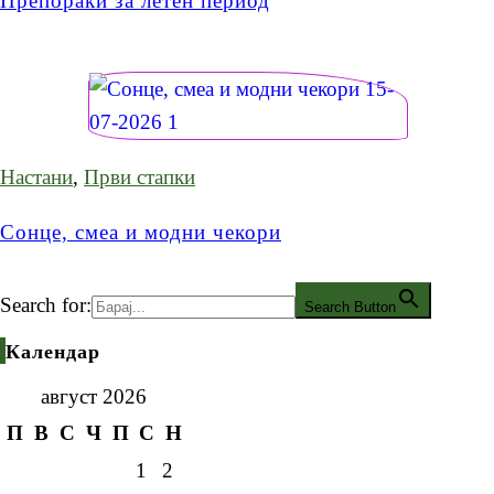
Препораки за летен период
Настани
,
Први стапки
Сонце, смеа и модни чекори
Search for:
Search Button
Календар
август 2026
П
В
С
Ч
П
С
Н
1
2