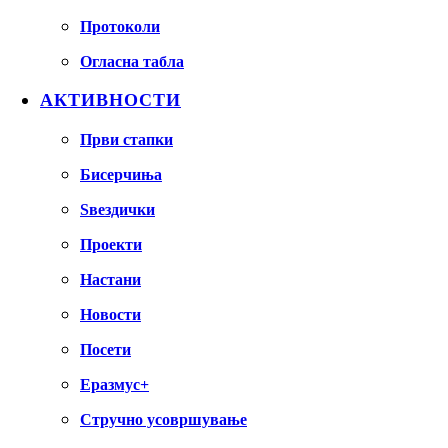
Протоколи
Огласна табла
АКТИВНОСТИ
Први стапки
Бисерчиња
Ѕвездички
Проекти
Настани
Новости
Посети
Еразмус+
Стручно усовршување