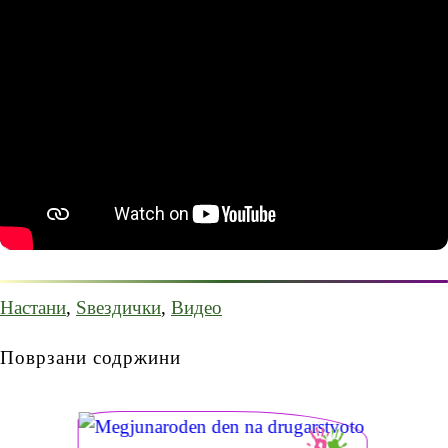
Настани
,
Ѕвездички
,
Видео
Поврзани содржини