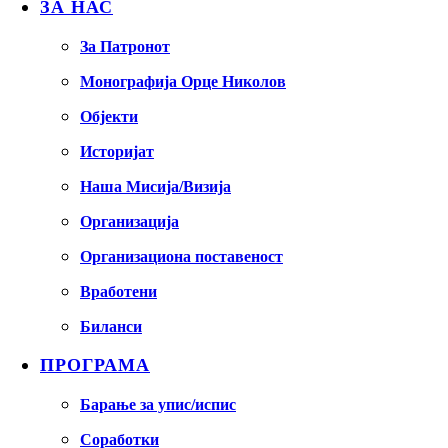
ЗА НАС
За Патронот
Монографија Орце Николов
Објекти
Историјат
Наша Мисија/Визија
Организација
Организациона поставеност
Вработени
Биланси
ПРОГРАМА
Барање за упис/испис
Соработки