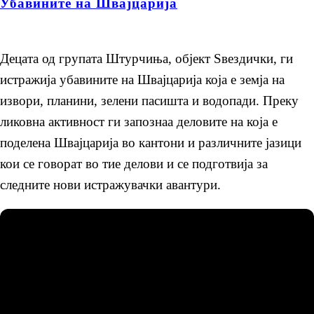
Убавините на Швајцарија
Децата од групата Штурчиња, објект Ѕвездички, ги
истражија убавините на Швајцарија која е земја на
извори, планини, зелени пасишта и водопади. Преку
ликовна активност ги запознаа деловите на која е
поделена Швајцарија во кантони и различните јазици
кои се говорат во тие делови и се подготвија за
следните нови истражувачки авантури.