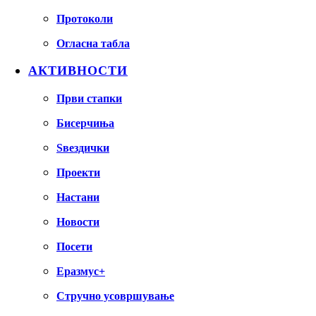
Протоколи
Огласна табла
АКТИВНОСТИ
Први стапки
Бисерчиња
Ѕвездички
Проекти
Настани
Новости
Посети
Еразмус+
Стручно усовршување