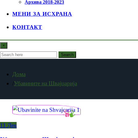
Архива 2018-2023
МЕНИ ЗА ИСХРАНА
КОНТАКТ
×
Search
Дома
Убавините на Швајцарија
11
Дек