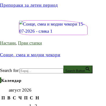
Препораки за летен период
Настани
,
Први стапки
Сонце, смеа и модни чекори
Search for:
Search Button
Календар
август 2026
П
В
С
Ч
П
С
Н
1
2