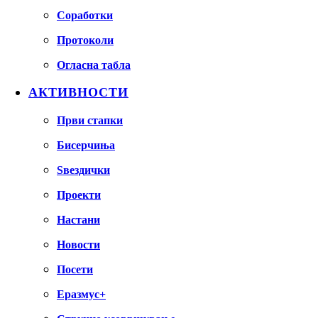
Соработки
Протоколи
Огласна табла
АКТИВНОСТИ
Први стапки
Бисерчиња
Ѕвездички
Проекти
Настани
Новости
Посети
Еразмус+