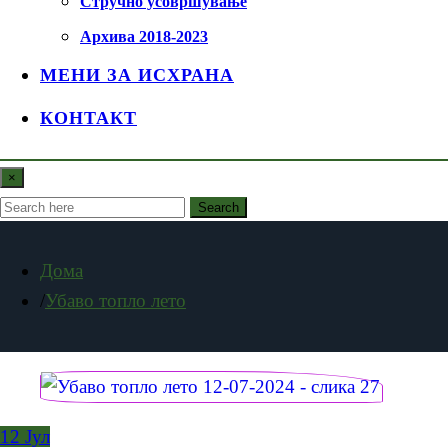
Стручно усовршување
Архива 2018-2023
МЕНИ ЗА ИСХРАНА
КОНТАКТ
×
Search
Дома
Убаво топло лето
12
Јул