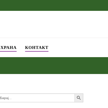
СХРАНА
КОНТАКТ
Search Button
earch
or: