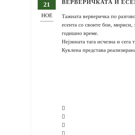
ВЕРВЕРИЧКАТА И ЕС
21
НОЕ
Тажната верверичка по разгово
есента со своите бои, мириси,
годишно време.
Нејзината тага исчезна и сега 
Куклена представа реализирана