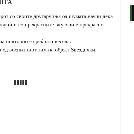
ЕНТА
рот со своите другарчиња од шумата научи дека
 звуци и со прекрасните вкусови е прекрасно
таа повторно е среќна и весела.
 од воспитниот тим на објект Ѕвездички.