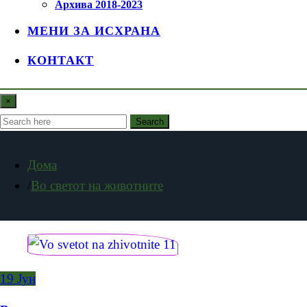
Архива 2018-2023
МЕНИ ЗА ИСХРАНА
КОНТАКТ
×
Search
Дома
Во светот на животните
19
Јун