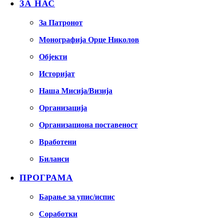
ЗА НАС
За Патронот
Монографија Орце Николов
Објекти
Историјат
Наша Мисија/Визија
Организација
Организациона поставеност
Вработени
Биланси
ПРОГРАМА
Барање за упис/испис
Соработки