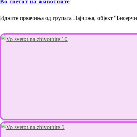
Во светот на животните
Идните првачиња од групата Пајчиња, објект “Бисерчи