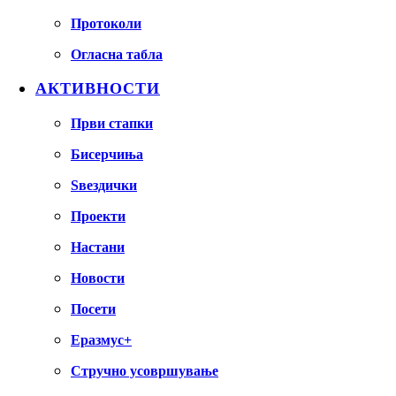
Протоколи
Огласна табла
АКТИВНОСТИ
Први стапки
Бисерчиња
Ѕвездички
Проекти
Настани
Новости
Посети
Еразмус+
Стручно усовршување