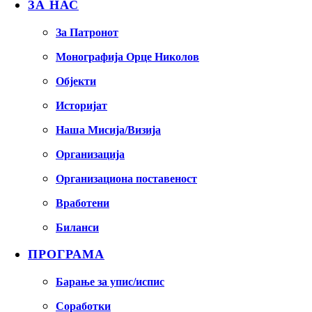
ЗА НАС
За Патронот
Монографија Орце Николов
Објекти
Историјат
Наша Мисија/Визија
Организација
Организациона поставеност
Вработени
Биланси
ПРОГРАМА
Барање за упис/испис
Соработки