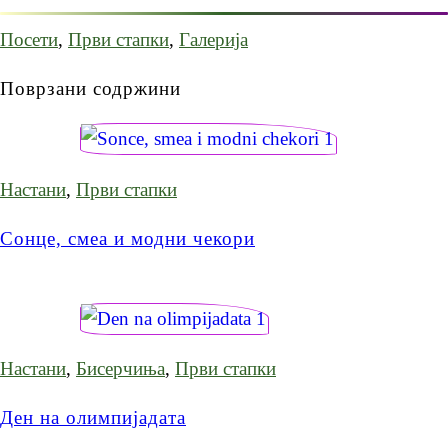
Посети
,
Први стапки
,
Галерија
Поврзани содржини
Настани
,
Први стапки
Сонце, смеа и модни чекори
Настани
,
Бисерчиња
,
Први стапки
Ден на олимпијадата