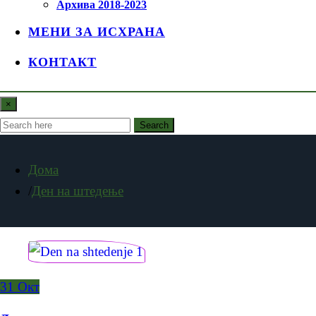
Архива 2018-2023
МЕНИ ЗА ИСХРАНА
КОНТАКТ
×
Search
Дома
Ден на штедење
31
Окт