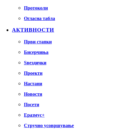
Протоколи
Огласна табла
АКТИВНОСТИ
Први стапки
Бисерчиња
Ѕвездички
Проекти
Настани
Новости
Посети
Еразмус+
Стручно усовршување