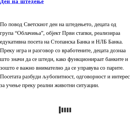
Ден на штедење
По повод Светскиот ден на штедењето, децата од
група “Облачиња”, објект Први стапки, реализираа
едукативна посета на Стопанска Банка и НЛБ Банка.
Преку игра и разговор со вработените, децата дознаа
што значи да се штеди, како функционираат банките и
зошто е важно внимателно да се управува со парите.
Посетата разбуди љубопитност, одговорност и интерес
за учење преку реални животни ситуации.