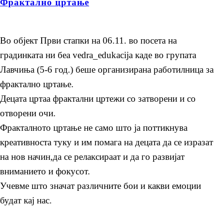
Фрактално цртање
Во објект Први стапки на 06.11. во посета на
градинката ни беа vedra_edukacija каде во групата
Лавчиња (5-6 год.) беше организирана работилница за
фрактално цртање.
Децата цртаа фрактални цртежи со затворени и со
отворени очи.
Фракталното цртање не само што ја поттикнува
креативноста туку и им помага на децата да се изразат
на нов начин,да се релаксираат и да го развијат
вниманието и фокусот.
Учевме што значат различните бои и какви емоции
будат кај нас.