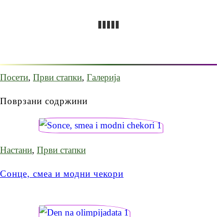
Посети
,
Први стапки
,
Галерија
Поврзани содржини
Настани
,
Први стапки
Сонце, смеа и модни чекори