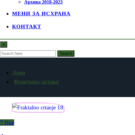
Архива 2018-2023
МЕНИ ЗА ИСХРАНА
КОНТАКТ
×
Search
Дома
Фрактално цртање
7
Ное