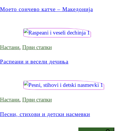
Моето сончево катче – Македонија
Настани
,
Први стапки
Распеани и весели дечиња
Настани
,
Први стапки
Песни, стихови и детски насмевки