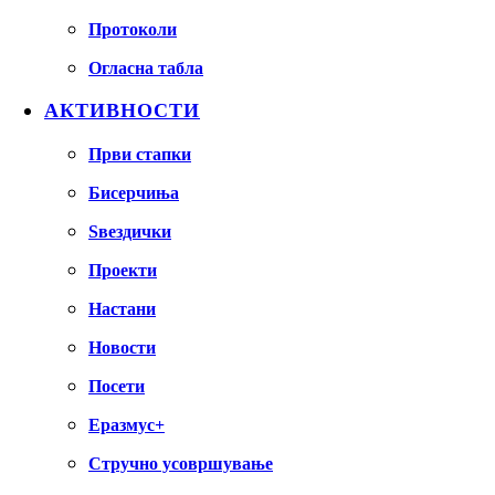
Протоколи
Огласна табла
АКТИВНОСТИ
Први стапки
Бисерчиња
Ѕвездички
Проекти
Настани
Новости
Посети
Еразмус+
Стручно усовршување