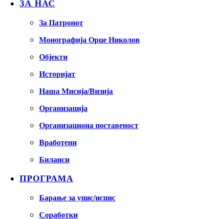
ЗА НАС
За Патронот
Монографија Орце Николов
Објекти
Историјат
Наша Мисија/Визија
Организација
Организациона поставеност
Вработени
Биланси
ПРОГРАМА
Барање за упис/испис
Соработки