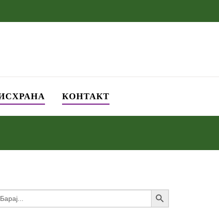
 ИСХРАНА
КОНТАКТ
Search Button
earch
or: