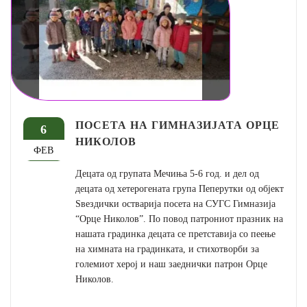
ПОСЕТА НА ГИМНАЗИЈАТА ОРЦЕ
6
НИКОЛОВ
ФЕВ
Децата од групата Мечиња 5-6 год. и дел од
децата од хетерогената група Пеперутки од објект
Ѕвездички остварија посета на СУГС Гимназија
“Орце Николов”. По повод патрониот празник на
нашата градинка децата се претставија со пеење
на химната на градинката, и стихотворби за
големиот херој и наш заеднички патрон Орце
Николов.