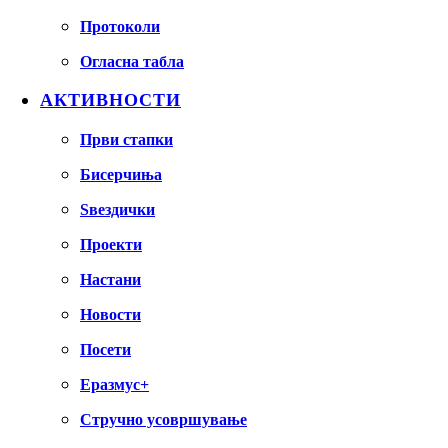
Протоколи
Огласна табла
АКТИВНОСТИ
Први стапки
Бисерчиња
Ѕвездички
Проекти
Настани
Новости
Посети
Еразмус+
Стручно усовршување