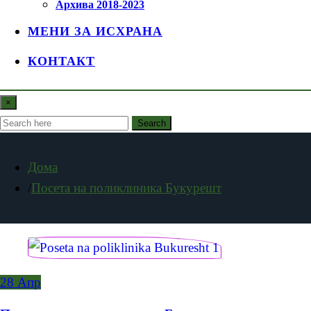
Архива 2018-2023
МЕНИ ЗА ИСХРАНА
КОНТАКТ
×
Search
Дома
Посета на поликлиника Букурешт
28
Апр