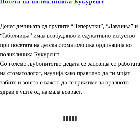
Посета на поликлиника Букурешт
Денес дечињата од групите “Пеперутки”, “Лавчиња” и
“Јаболчиња” имаа возбудливо и едукативно искуство
при посетата на детска стоматолошка ординација во
поликлиника Букурешт.
Со големо љубопитство децата се запознаа со работата
на стоматологот, научија како правилно да ги мијат
забите и зошто е важно да се грижиме за оралното
здравје уште од најмала возраст.