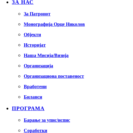
ЗА НАС
За Патронот
Монографија Орце Николов
Објекти
Историјат
Наша Мисија/Визија
Организација
Организациона поставеност
Вработени
Биланси
ПРОГРАМА
Барање за упис/испис
Соработки