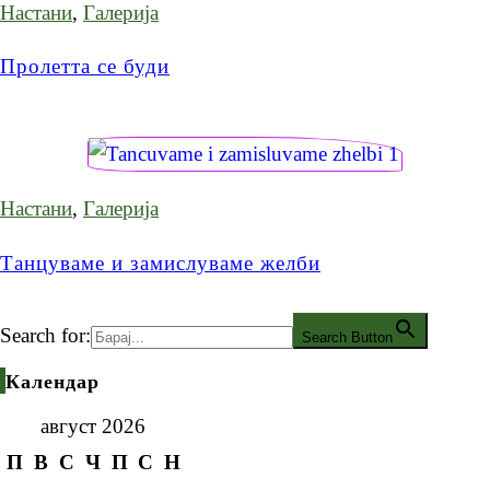
Настани
,
Галерија
Пролетта се буди
Настани
,
Галерија
Танцуваме и замислуваме желби
Search for:
Search Button
Календар
август 2026
П
В
С
Ч
П
С
Н