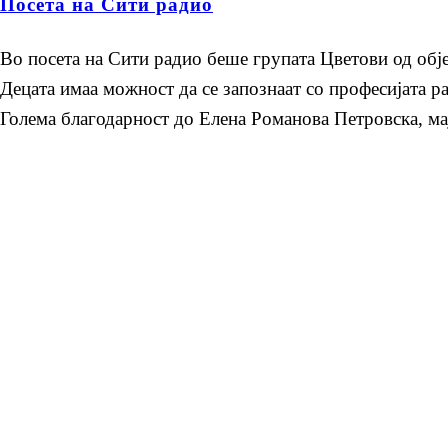
Посета на Сити радио
Во посета на Сити радио беше групата Цветови од обј
Децата имаа можност да се запознаат со професијата р
Голема благодарност до Елена Романова Петровска, ма