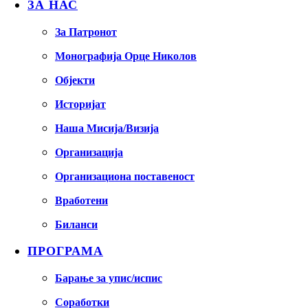
ЗА НАС
За Патронот
Монографија Орце Николов
Објекти
Историјат
Наша Мисија/Визија
Организација
Организациона поставеност
Вработени
Биланси
ПРОГРАМА
Барање за упис/испис
Соработки