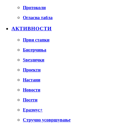
Протоколи
Огласна табла
АКТИВНОСТИ
Први стапки
Бисерчиња
Ѕвездички
Проекти
Настани
Новости
Посети
Еразмус+
Стручно усовршување