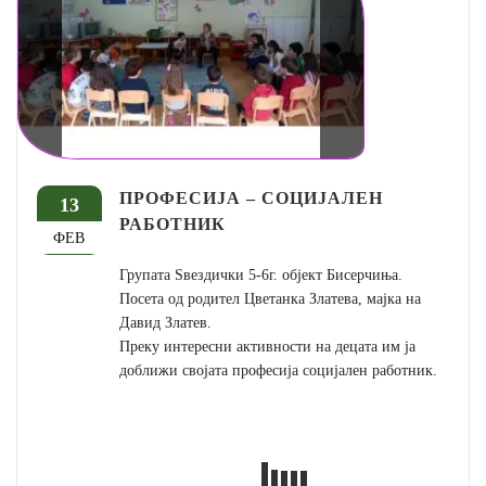
ПРОФЕСИЈА – СОЦИЈАЛЕН
13
РАБОТНИК
ФЕВ
Групата Ѕвездички 5-6г. објект Бисерчиња.
Посета од родител Цветанка Златева, мајка на
Давид Златев.
Преку интересни активности на децата им ја
доближи својата професија социјален работник.