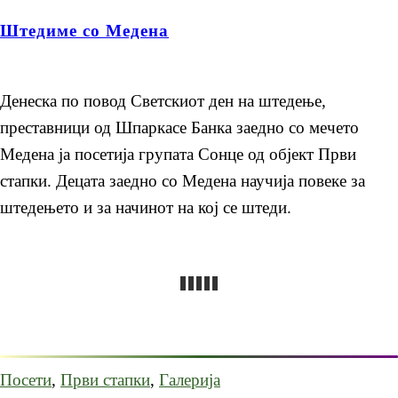
Штедиме со Медена
Денеска по повод Светскиот ден на штедење,
преставници од Шпаркасе Банка заедно со мечето
Медена ја посетија групата Сонце од објект Први
стапки. Децата заедно со Медена научија повеке за
штедењето и за начинот на кој се штеди.
Посети
,
Први стапки
,
Галерија