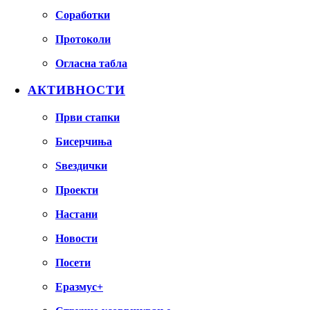
Соработки
Протоколи
Огласна табла
АКТИВНОСТИ
Први стапки
Бисерчиња
Ѕвездички
Проекти
Настани
Новости
Посети
Еразмус+