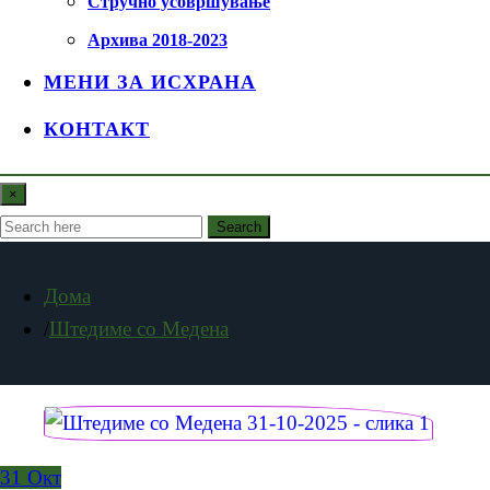
Стручно усовршување
Архива 2018-2023
МЕНИ ЗА ИСХРАНА
КОНТАКТ
×
Search
Дома
Штедиме со Медена
31
Окт