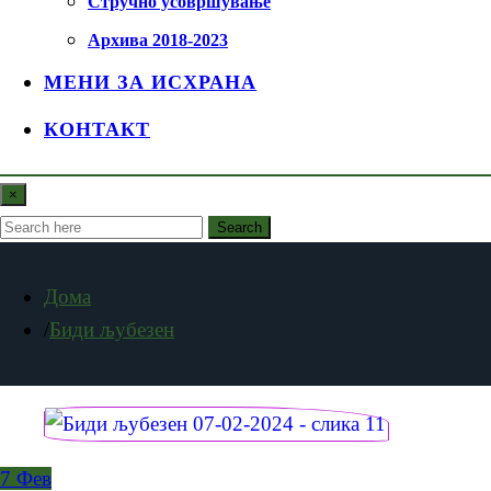
Стручно усовршување
Архива 2018-2023
МЕНИ ЗА ИСХРАНА
КОНТАКТ
×
Search
Дома
Биди љубезен
7
Фев