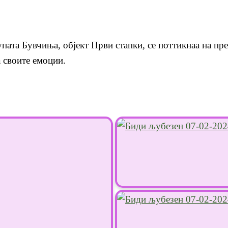
пата Бувчиња, објект Први стапки, се поттикнаа на пр
а своите емоции.