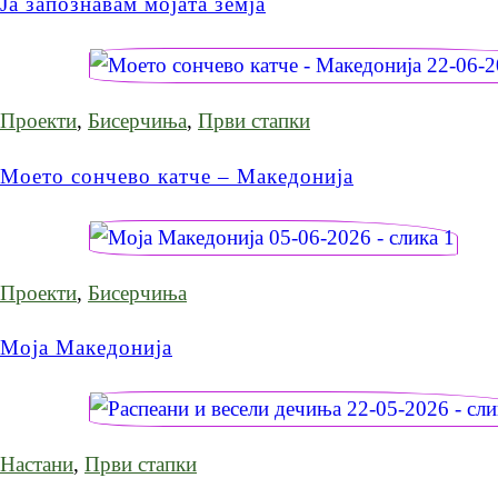
Ја запознавам мојата земја
Проекти
,
Бисерчиња
,
Први стапки
Моето сончево катче – Македонија
Проекти
,
Бисерчиња
Моја Македонија
Настани
,
Први стапки