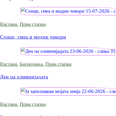
Настани
,
Први стапки
Сонце, смеа и модни чекори
Настани
,
Бисерчиња
,
Први стапки
Ден на олимпијадата
Настани
,
Први стапки