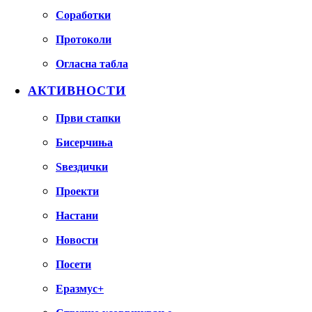
Соработки
Протоколи
Огласна табла
АКТИВНОСТИ
Први стапки
Бисерчиња
Ѕвездички
Проекти
Настани
Новости
Посети
Еразмус+