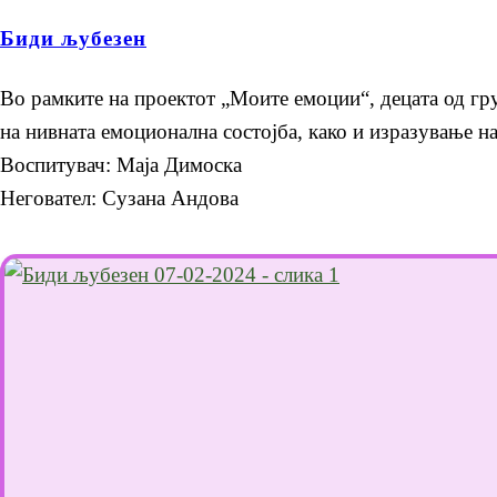
Биди љубезен
Во рамките на проектот „Моите емоции“, децата од гру
на нивната емоционална состојба, како и изразување н
Воспитувач: Маја Димоска
Неговател: Сузана Андова