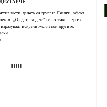
ДРУГАРЧЕ
ктивности, децата од групата Пчелки, објект
ектот „Од дете за дете“ се поттикнаа да го
 изразуваат искрени желби кон другите.
вски
а