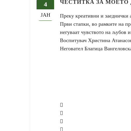
ЧЕСТИТКА ЗА МОЕТО 
4
ЈАН
Преку креативни и заеднички а
Први стапки, во рамките на про
негуваат чувството на љубов и
Воспитувач Христина Атанасо
Неговател Благица Вангеловск