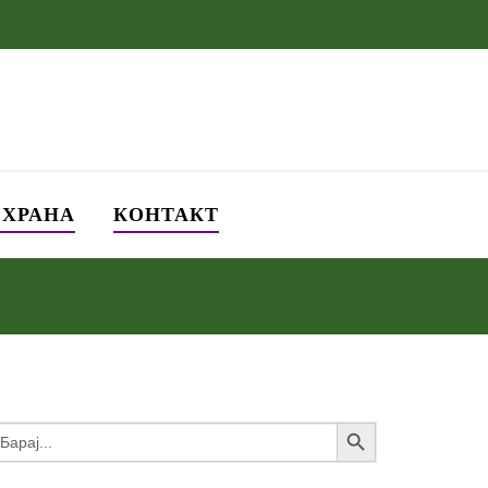
СХРАНА
КОНТАКТ
Search Button
earch
or: