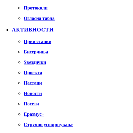
Протоколи
Огласна табла
АКТИВНОСТИ
Први стапки
Бисерчиња
Ѕвездички
Проекти
Настани
Новости
Посети
Еразмус+
Стручно усовршување