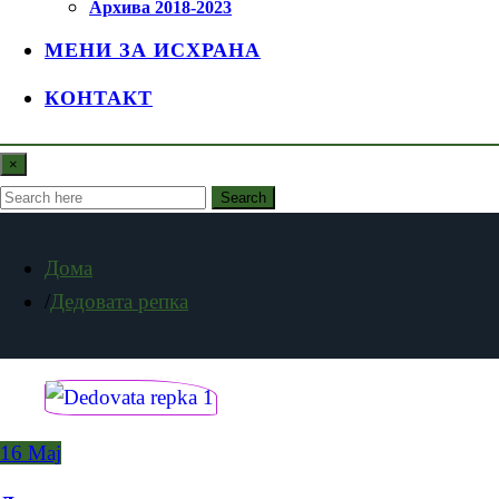
Архива 2018-2023
МЕНИ ЗА ИСХРАНА
КОНТАКТ
×
Search
Дома
Дедовата репка
16
Мај