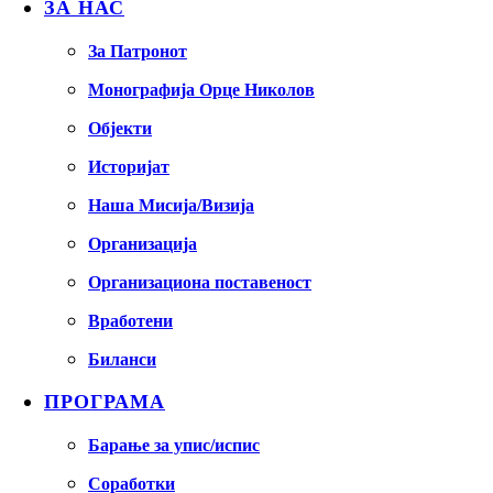
ЗА НАС
За Патронот
Монографија Орце Николов
Објекти
Историјат
Наша Мисија/Визија
Организација
Организациона поставеност
Вработени
Биланси
ПРОГРАМА
Барање за упис/испис
Соработки