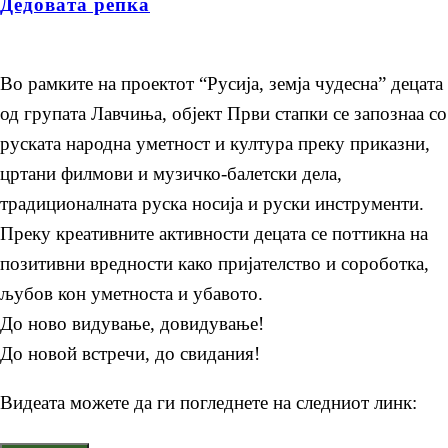
Дедовата репка
Во рамките на проектот “Русија, земја чудесна” децата
од групата Лавчиња, објект Први стапки се запознаа со
руската народна уметност и култура преку приказни,
цртани филмови и музичко-балетски дела,
традиционалната руска носија и руски инструменти.
Преку креативните активности децата се поттикна на
позитивни вредности како пријателство и сороботка,
љубов кон уметноста и убавото.
До ново видување, довидување!
До новой встречи, до свидания!
Видеата можете да ги погледнете на следниот линк: