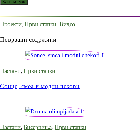
Кликни тука
Проекти
,
Први стапки
,
Видео
Поврзани содржини
Настани
,
Први стапки
Сонце, смеа и модни чекори
Настани
,
Бисерчиња
,
Први стапки