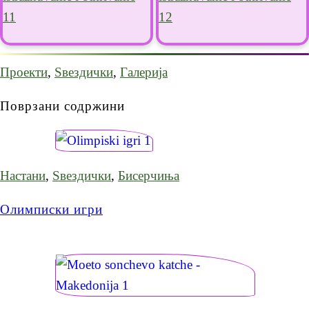
Проекти
,
Ѕвездички
,
Галерија
Поврзани содржини
Настани
,
Ѕвездички
,
Бисерчиња
Олимписки игри