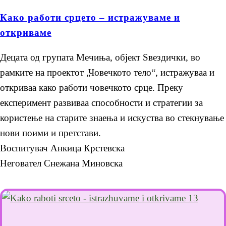
Како работи срцето – истражуваме и
откриваме
Децата од групата Мечиња, објект Ѕвездички, во
рамките на проектот „Човечкото тело“, истражуваа и
откриваа како работи човечкото срце. Преку
експеримент развиваа способности и стратегии за
користење на старите знаења и искуства во стекнување
нови поими и претстави.
Воспитувач Анкица Крстевска
Неговател Снежана Миновска