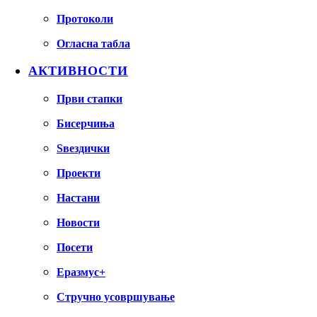
Протоколи
Огласна табла
АКТИВНОСТИ
Први стапки
Бисерчиња
Ѕвездички
Проекти
Настани
Новости
Посети
Еразмус+
Стручно усовршување