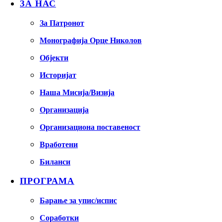
ЗА НАС
За Патронот
Монографија Орце Николов
Објекти
Историјат
Наша Мисија/Визија
Организација
Организациона поставеност
Вработени
Биланси
ПРОГРАМА
Барање за упис/испис
Соработки