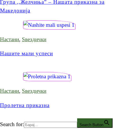
Група ,,Желчиња” – Нашата приказна за
Македонија
Настани
,
Ѕвездички
Нашите мали успеси
Настани
,
Ѕвездички
Пролетна приказна
Search for:
Search Button