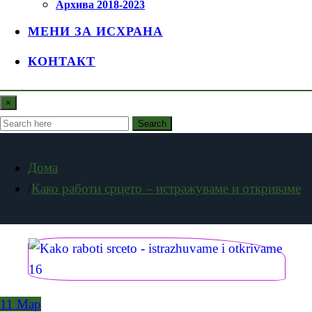
Архива 2018-2023
МЕНИ ЗА ИСХРАНА
КОНТАКТ
×
Search
Дома
Како работи срцето – истражуваме и откриваме
11
Мар